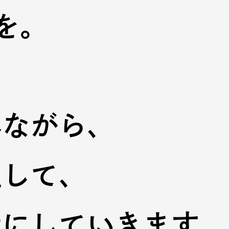
を。
、
みながら、
通して、
近にしていきます。