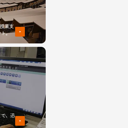
種授業支
ート。
まで、迅