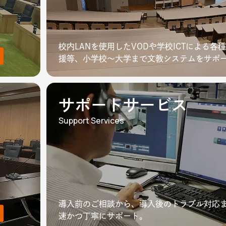
校内LANを使用したVODや学校ICTによる各
援等、小学校～大学まで文教システムをサポ
サポートサービス
Support Services
導入前のご相談から、導入後のトラブル対応
速かつ丁寧にサポート。