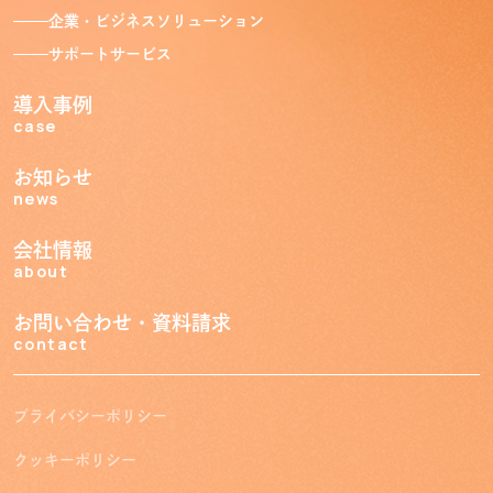
Service
企業・ビジネスソリューション
サポートサービス
自治体ソリューション
教育ソリューション
導入事例
企業・ビジネスソリューション
サポートサービス
case
お知らせ
導入事例
news
Case
会社情報
お知らせ
about
News
会社情報
お問い合わせ・資料請求
About
contact
電話で
メールで
プライバシーポリシー
問い合わせる
問い合わせる
クッキーポリシー
トゥワロー
お問い合わせ