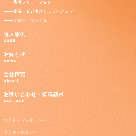
教育ソリューション
事業紹介
Service
企業・ビジネスソリューション
サポートサービス
自治体ソリューション
教育ソリューション
導入事例
企業・ビジネスソリューション
サポートサービス
case
お知らせ
導入事例
news
Case
会社情報
お知らせ
about
News
会社情報
お問い合わせ・資料請求
About
contact
電話で
メールで
プライバシーポリシー
問い合わせる
問い合わせる
クッキーポリシー
トゥワロー