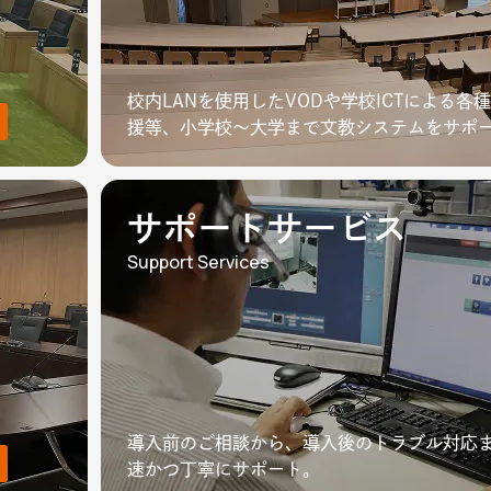
校内LANを使用したVODや学校ICTによる各
援等、小学校～大学まで文教システムをサポ
サポートサービス
Support Services
導入前のご相談から、導入後のトラブル対応
速かつ丁寧にサポート。