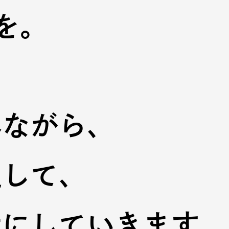
を。
、
みながら、
通して、
近にしていきます。