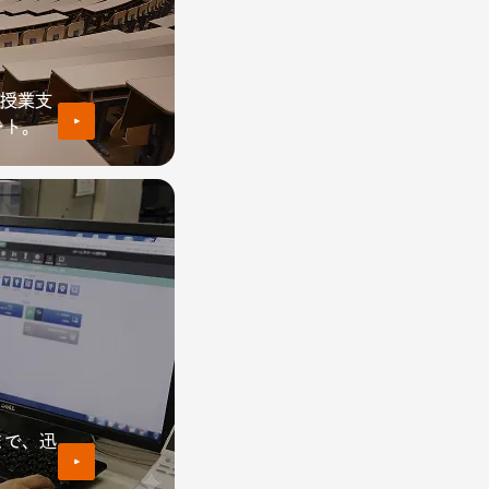
種授業支
ート。
まで、迅