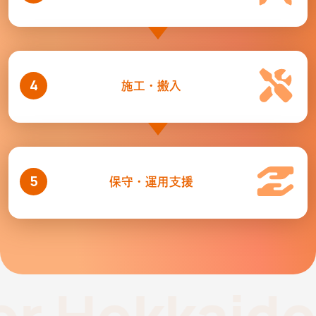
4
施工・搬入
5
保守・運用支援
 Hokkaido, 