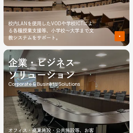
校内LANを使用したVODや学校ICTによ
る各種授業支援等、小学校～大学まで文
教システムをサポート。
企業・ビジネス
ソリューション
Corporate & Business Solutions
オフィス・商業施設・公共施設等、お客