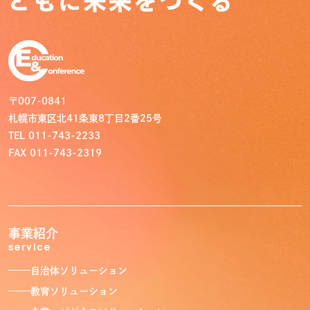
事業紹介
Service
自治体ソリューション
教育ソリューション
企業・ビジネスソリューション
サポートサービス
〒007-0841
札幌市東区北41条東8丁目2番25号
導入事例
TEL 011-743-2233
Case
FAX 011-743-2319
お知らせ
News
会社情報
About
事業紹介
service
電話で
メールで
自治体ソリューション
問い合わせる
問い合わせる
教育ソリューション
トゥワロー