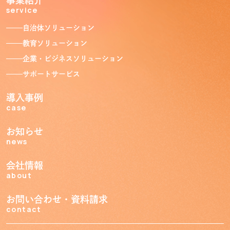
事業紹介
service
トップ
Top
自治体ソリューション
教育ソリューション
事業紹介
Service
企業・ビジネスソリューション
サポートサービス
自治体ソリューション
教育ソリューション
導入事例
企業・ビジネスソリューション
サポートサービス
case
お知らせ
導入事例
news
Case
会社情報
お知らせ
about
News
会社情報
お問い合わせ・資料請求
About
contact